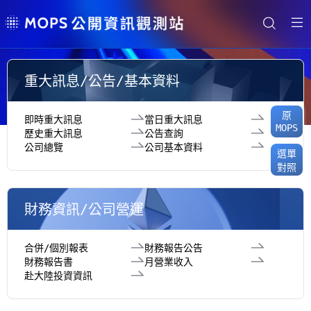
重大訊息/公告/基本資料
原
即時重大訊息
當日重大訊息
MOPS
歷史重大訊息
公告查詢
公司總覽
公司基本資料
選單
對照
財務資訊/公司營運
合併/個別報表
財務報告公告
財務報告書
月營業收入
赴大陸投資資訊