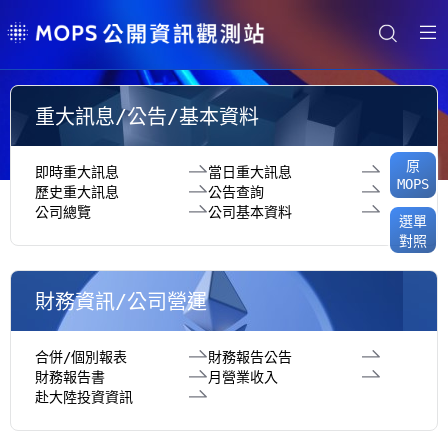
重大訊息/公告/基本資料
原
即時重大訊息
當日重大訊息
MOPS
歷史重大訊息
公告查詢
公司總覽
公司基本資料
選單
對照
財務資訊/公司營運
合併/個別報表
財務報告公告
財務報告書
月營業收入
赴大陸投資資訊