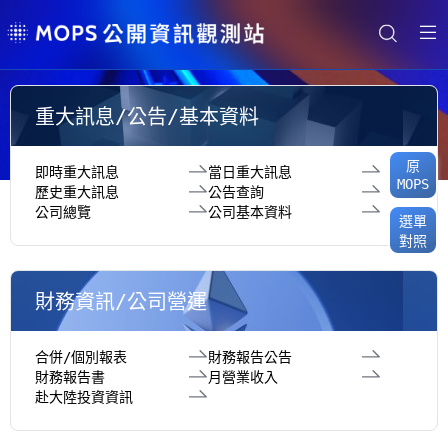
重大訊息/公告/基本資料
原
即時重大訊息
當日重大訊息
MOPS
歷史重大訊息
公告查詢
公司總覽
公司基本資料
選單
對照
財務資訊/公司營運
合併/個別報表
財務報告公告
財務報告書
月營業收入
赴大陸投資資訊